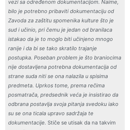
vezi sa određenom dokumentacijom. Naime,
bilo je potrebno pribaviti dokumentaciju od
Zavoda za zaštitu spomenika kulture što je
sud i učinio, pri čemu je jedan od branilaca
istakao da je to moglo biti učinjeno mnogo
ranije i da bi se tako skratilo trajanje
postupka. Poseban problem je što braniocima
nije dostavljena potrebna dokumentacija od
strane suda niti se ona nalazila u spisima
predmeta. Uprkos tome, prema rečima
posmatrača, predsednik veća je insistirao da
odbrana postavlja svoja pitanja svedoku iako
su se ona ticala upravo sadržaja te
dokumentacije.
Stiče se utisak da na takvim