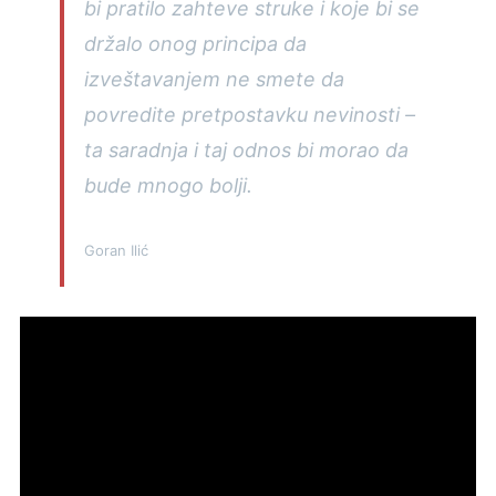
bi pratilo zahteve struke i koje bi se
držalo onog principa da
izveštavanjem ne smete da
povredite pretpostavku nevinosti –
ta saradnja i taj odnos bi morao da
bude mnogo bolji.
Goran Ilić