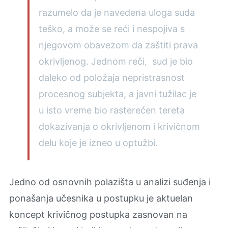
razumelo da je navedena uloga suda
teško, a može se reći i nespojiva s
njegovom obavezom da zaštiti prava
okrivljenog. Jednom reči, sud je bio
daleko od položaja nepristrasnost
procesnog subjekta, a javni tužilac je
u isto vreme bio rasterećen tereta
dokazivanja o okrivljenom i krivičnom
delu koje je izneo u optužbi.
Jedno od osnovnih polazišta u analizi suđenja i
ponašanja učesnika u postupku je aktuelan
koncept krivičnog postupka zasnovan na