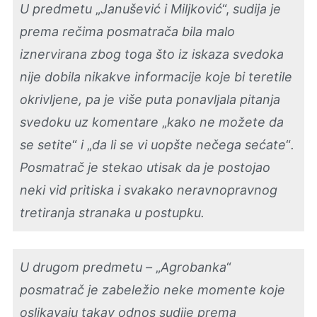
U predmetu
„
Janušević i Miljković
“,
sudija je
prema rečima posmatrača bila malo
iznervirana zbog toga što iz iskaza svedoka
nije dobila nikakve informacije koje bi teretile
okrivljene, pa je više puta ponavljala pitanja
svedoku uz komentare
„
kako ne možete da
se setite
“
i
„
da li se vi uopšte nečega sećate
“
.
Posmatrač je stekao utisak da je postojao
neki vid pritiska i svakako neravnopravnog
tretiranja stranaka u postupku.
U drugom predmetu –
„
Agrobanka
“
posmatrač je zabeležio neke momente koje
oslikavaju takav odnos sudije prema