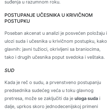
suđenja u razumnom roku.
POSTUPANJE UČESNIKA U KRIVIČNOM
POSTUPKU
Poseban akcenat u analizi je posvećen položaju i
ulozi suda i učesnika u krivičnom postupku, kako
glavnih: javni tužioci, okrivljeni sa braniocima,
tako i drugih učesnika poput svedoka i veštaka.
SUD
Kada je reč o sudu, a prvenstveno postupanju
predsednika sudećeg veća u toku glavnog
pretresa, može se zaključiti da je
uloga suda
i
dalje, uprkos skoro jednodecenijskoj primeni