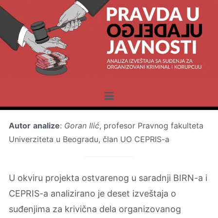
Skip
to
content
All Eyes on Justice
Autor
analize
:
Goran Ilić
, profesor Pravnog fakulteta
Univerziteta u Beogradu, član UO CEPRIS-a
U okviru projekta ostvarenog u saradnji BIRN-a i
CEPRIS-a analizirano je deset izveštaja o
suđenjima za krivična dela organizovanog