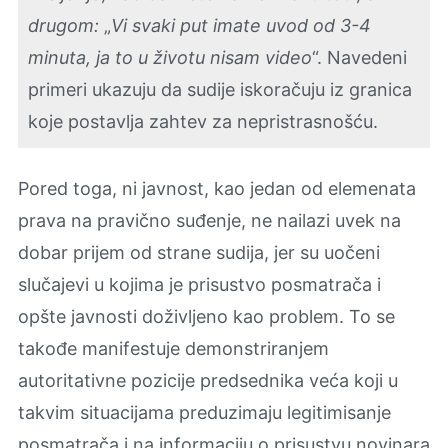
drugom:
„
Vi svaki put imate uvod od 3-4
minuta, ja to u životu nisam video
“. Navedeni
primeri ukazuju da sudije iskoračuju iz granica
koje postavlja zahtev za nepristrasnošću.
Pored toga, ni javnost, kao jedan od elemenata
prava na pravično suđenje, ne nailazi uvek na
dobar prijem od strane sudija, jer su uočeni
slučajevi u kojima je prisustvo posmatrača i
opšte javnosti doživljeno kao problem. To se
takođe manifestuje demonstriranjem
autoritativne pozicije predsednika veća koji u
takvim situacijama preduzimaju legitimisanje
posmatrača i na informaciju o prisustvu novinara