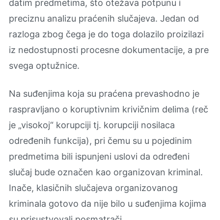
datim predmetima, što otežava potpunu i
preciznu analizu praćenih slučajeva. Jedan od
razloga zbog čega je do toga dolazilo proizilazi
iz nedostupnosti procesne dokumentacije, a pre
svega optužnice.
Na suđenjima koja su praćena prevashodno je
raspravljano o koruptivnim krivičnim delima (reč
je „visokoj“ korupciji tj. korupciji nosilaca
određenih funkcija), pri čemu su u pojedinim
predmetima bili ispunjeni uslovi da određeni
slučaj bude označen kao organizovan kriminal.
Inače, klasičnih slučajeva organizovanog
kriminala gotovo da nije bilo u suđenjima kojima
su prisustvovali posmatrači.