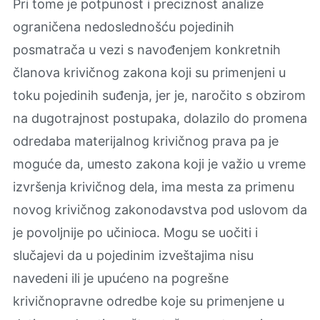
Pri tome je potpunost i preciznost analize
ograničena nedoslednošću pojedinih
posmatrača u vezi s navođenjem konkretnih
članova krivičnog zakona koji su primenjeni u
toku pojedinih suđenja, jer je, naročito s obzirom
na dugotrajnost postupaka, dolazilo do promena
odredaba materijalnog krivičnog prava pa je
moguće da, umesto zakona koji je važio u vreme
izvršenja krivičnog dela, ima mesta za primenu
novog krivičnog zakonodavstva pod uslovom da
je povoljnije po učinioca. Mogu se uočiti i
slučajevi da u pojedinim izveštajima nisu
navedeni ili je upućeno na pogrešne
krivičnopravne odredbe koje su primenjene u