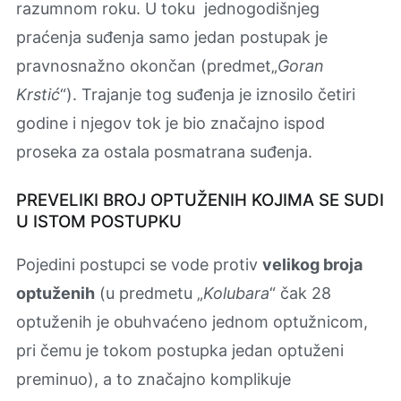
razumnom roku. U toku jednogodišnjeg
praćenja suđenja samo jedan postupak je
pravnosnažno okončan (predmet„
Goran
Krstić
“). Trajanje tog suđenja je iznosilo četiri
godine i njegov tok je bio značajno ispod
proseka za ostala posmatrana suđenja.
PREVELIKI BROJ OPTUŽENIH KOJIMA SE SUDI
U ISTOM POSTUPKU
Pojedini postupci se vode protiv
velikog broja
optuženih
(u predmetu „
Kolubara
“ čak 28
optuženih je obuhvaćeno jednom optužnicom,
pri čemu je tokom postupka jedan optuženi
preminuo), a to značajno komplikuje