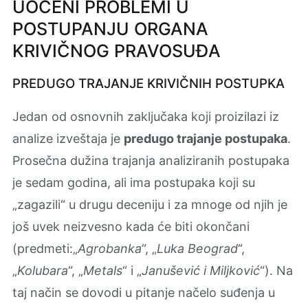
UOČENI PROBLEMI U
POSTUPANJU ORGANA
KRIVIČNOG PRAVOSUĐA
PREDUGO TRAJANJE KRIVIČNIH POSTUPKA
Jedan od osnovnih zaklјučaka koji proizilazi iz
analize izveštaja je
predugo trajanje postupaka
.
Prosečna dužina trajanja analiziranih postupaka
je sedam godina, ali ima postupaka koji su
„zagazili“ u drugu deceniju i za mnoge od njih je
još uvek neizvesno kada će biti okončani
(predmeti:„
Agrobanka
“, „
Luka Beograd
“,
„
Kolubara
“, „
Metals
“ i „
Janušević i Miljković
“). Na
taj način se dovodi u pitanje načelo suđenja u