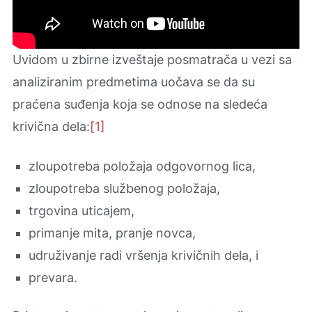
Uvidom u zbirne izveštaje posmatrača u vezi sa
analiziranim predmetima uočava se da su
praćena suđenja koja se odnose na sledeća
krivična dela:
[1]
zloupotreba položaja odgovornog lica,
zloupotreba službenog položaja,
trgovina uticajem,
primanje mita, pranje novca,
udruživanje radi vršenja krivičnih dela, i
prevara.