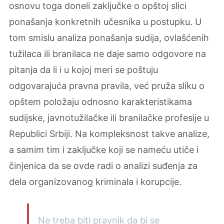
osnovu toga doneli zaključke o opštoj slici
ponašanja konkretnih učesnika u postupku. U
tom smislu analiza ponašanja sudija, ovlašćenih
tužilaca ili branilaca ne daje samo odgovore na
pitanja da li i u kojoj meri se poštuju
odgovarajuća pravna pravila, već pruža sliku o
opštem položaju odnosno karakteristikama
sudijske, javnotužilačke ili branilačke profesije u
Republici Srbiji. Na kompleksnost takve analize,
a samim tim i zaključke koji se nameću utiče i
činjenica da se ovde radi o analizi suđenja za
dela organizovanog kriminala i korupcije.
Ne treba biti pravnik da bi se