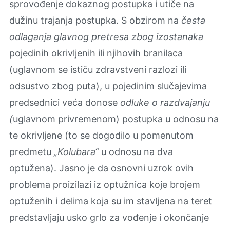
sprovođenje dokaznog postupka i utiče na
dužinu trajanja postupka. S obzirom na
česta
odlaganja glavnog pretresa zbog izostanaka
pojedinih okrivlјenih ili njihovih branilaca
(uglavnom se ističu zdravstveni razlozi ili
odsustvo zbog puta), u pojedinim slučajevima
predsednici veća donose
odluke o razdvajanju
(
uglavnom privremenom) postupka u odnosu na
te okrivlјene (to se dogodilo u pomenutom
predmetu
„Kolubara“
u odnosu na dva
optužena). Jasno je da osnovni uzrok ovih
problema proizilazi iz optužnica koje brojem
optuženih i delima koja su im stavljena na teret
predstavljaju usko grlo za vođenje i okončanje