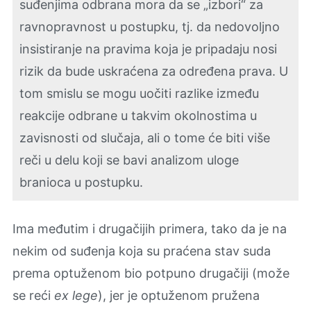
suđenjima odbrana mora da se „izbori“ za
ravnopravnost u postupku, tj. da nedovoljno
insistiranje na pravima koja je pripadaju nosi
rizik da bude uskraćena za određena prava. U
tom smislu se mogu uočiti razlike između
reakcije odbrane u takvim okolnostima u
zavisnosti od slučaja, ali o tome će biti više
reči u delu koji se bavi analizom uloge
branioca u postupku.
Ima međutim i drugačijih primera, tako da je na
nekim od suđenja koja su praćena stav suda
prema optuženom bio potpuno drugačiji (može
se reći
ex lege
), jer je optuženom pružena