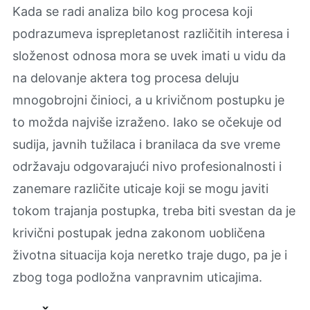
Kada se radi analiza bilo kog procesa koji
podrazumeva isprepletanost različitih interesa i
složenost odnosa mora se uvek imati u vidu da
na delovanje aktera tog procesa deluju
mnogobrojni činioci, a u krivičnom postupku je
to možda najviše izraženo. Iako se očekuje od
sudija, javnih tužilaca i branilaca da sve vreme
održavaju odgovarajući nivo profesionalnosti i
zanemare različite uticaje koji se mogu javiti
tokom trajanja postupka, treba biti svestan da je
krivični postupak jedna zakonom uobličena
životna situacija koja neretko traje dugo, pa je i
zbog toga podložna vanpravnim uticajima.