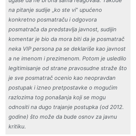
ugase da ne bi ona sama reagovala. Takođe
na pitanje sudije
„
ko ste vi
“
upućeno
konkretno posmatraču i odgovora
posmatrača da predstavlja javnost, sudijin
komentar je bio da mora biti da je posmatrač
neka VIP persona pa se deklariše kao javnost
a ne imenom i prezimenom. Potom je usledilo
legitimisanje od strane pravosudne straže što
je sve posmatrač ocenio kao neopravdan
postupak i izneo pretpostavke o mogućim
razlozima tog ponašanja koji se mogu
odnositi na dugo trajanje postupka (od 2012.
godine) što može da bude osnov za javnu
kritiku
.