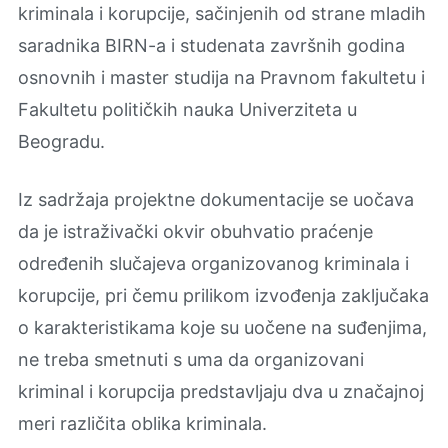
kriminala i korupcije, sačinjenih od strane mladih
saradnika BIRN-a i studenata završnih godina
osnovnih i master studija na Pravnom fakultetu i
Fakultetu političkih nauka Univerziteta u
Beogradu.
Iz sadržaja projektne dokumentacije se uočava
da je istraživački okvir obuhvatio praćenje
određenih slučajeva organizovanog kriminala i
korupcije, pri čemu prilikom izvođenja zaključaka
o karakteristikama koje su uočene na suđenjima,
ne treba smetnuti s uma da organizovani
kriminal i korupcija predstavljaju dva u značajnoj
meri različita oblika kriminala.