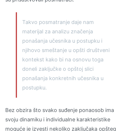
Takvo posmatranje daje nam
materijal za analizu značenja
ponašanja učesnika u postupku i
njihovo smeštanje u opšti društveni
kontekst kako bi na osnovu toga
doneli zaključke o opštoj slici
ponašanja konkretnih učesnika u
postupku.
Bez obzira što svako suđenje ponaosob ima
svoju dinamiku i individualne karakteristike
moguće je izvesti nekoliko zaključaka opšteg