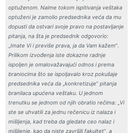
optuženom. Naime tokom ispitivanja veštaka
optuženi je zamolio predsednika veća da mu
dopusti da ostvari svoje pravo na postavljanje
pitanja, na šta je predsednik odgovorio:
„
Imate Vi i previše prava, ja da Vam kažem
“
.
Prilikom izvođenja iste dokazne radnje
ispoljen je omalovažavajući odnos i prema
braniocima što se ispoljavalo kroz pokušaje
predsednika veća da
„
konkretizuje
“
pitanja
branilaca upućena veštaku. U jednom
trenutku se jednom od njih obratio rečima:
„
Vi
ste se uhvatili za jednu rečenicu iz nalaza i
mišljenja, kad treba da gledate ceo nalaz i
mišljenje, kao da niste završili fakultet
“
, a