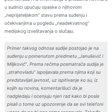
u sudnici upućuju opaske o njihovom
„neprijateljskom“ stavu prema suđenju i
očekivanjima u pogledu „neadekvatnog“
medijskog izveštavanja o slučaju.
Primer takvog odnosa sudije postojao je na
suđenju u pomenutom predmetu
„
Janušević i
Miljković
“
.
Prema rečima posmatrača sudija je
„
strahovladu
“
ispoljavala prema njima koji su
predstavljali javnost, uz ispitivanje ko su, iz
kojih su novina, komentarišući da je
nadgledaju i ocenjuju njen rad kako bi posle
pisali o tome uz upozorenje da se svi telefoni