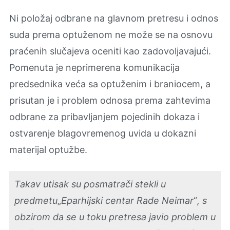
Ni položaj odbrane na glavnom pretresu i odnos
suda prema optuženom ne može se na osnovu
praćenih slučajeva oceniti kao zadovoljavajući.
Pomenuta je neprimerena komunikacija
predsednika veća sa optuženim i braniocem, a
prisutan je i problem odnosa prema zahtevima
odbrane za pribavlјanjem pojedinih dokaza i
ostvarenje blagovremenog uvida u dokazni
materijal optužbe.
Takav utisak su posmatrači stekli u
predmetu
„
Eparhijski centar Rade Neimar
“
, s
obzirom da se u toku pretresa javio problem u