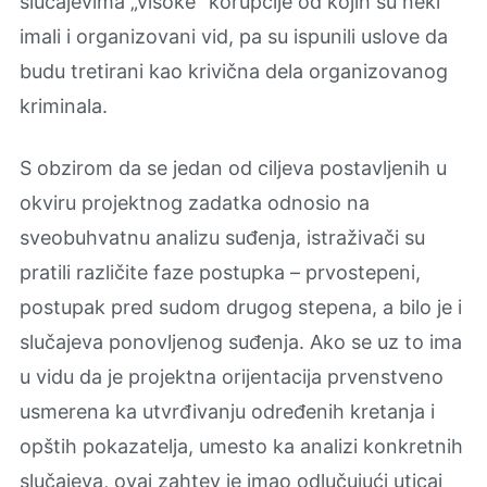
slučajevima „visoke“ korupcije od kojih su neki
imali i organizovani vid, pa su ispunili uslove da
budu tretirani kao krivična dela organizovanog
kriminala.
S obzirom da se jedan od ciljeva postavljenih u
okviru projektnog zadatka odnosio na
sveobuhvatnu analizu suđenja, istraživači su
pratili različite faze postupka – prvostepeni,
postupak pred sudom drugog stepena, a bilo je i
slučajeva ponovljenog suđenja. Ako se uz to ima
u vidu da je projektna orijentacija prvenstveno
usmerena ka utvrđivanju određenih kretanja i
opštih pokazatelјa, umesto ka analizi konkretnih
slučajeva, ovaj zahtev je imao odlučujući uticaj