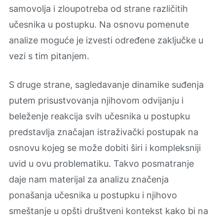
samovolja i zloupotreba od strane različitih
učesnika u postupku. Na osnovu pomenute
analize moguće je izvesti određene zaključke u
vezi s tim pitanjem.
S druge strane, sagledavanje dinamike suđenja
putem prisustvovanja njihovom odvijanju i
beleženje reakcija svih učesnika u postupku
predstavlja značajan istraživački postupak na
osnovu kojeg se može dobiti širi i kompleksniji
uvid u ovu problematiku. Takvo posmatranje
daje nam materijal za analizu značenja
ponašanja učesnika u postupku i njihovo
smeštanje u opšti društveni kontekst kako bi na