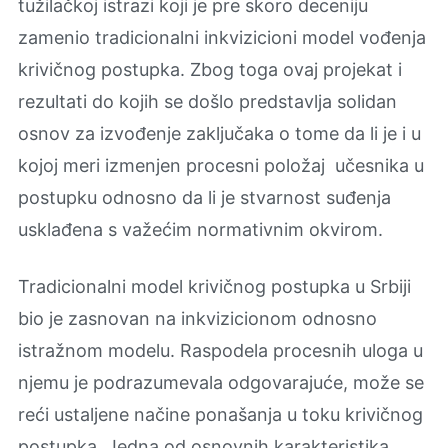
tužilačkoj istrazi koji je pre skoro deceniju
zamenio tradicionalni inkvizicioni model vođenja
krivičnog postupka. Zbog toga ovaj projekat i
rezultati do kojih se došlo predstavlja solidan
osnov za izvođenje zaključaka o tome da li je i u
kojoj meri izmenjen procesni položaj učesnika u
postupku odnosno da li je stvarnost suđenja
usklađena s važećim normativnim okvirom.
Tradicionalni model krivičnog postupka u Srbiji
bio je zasnovan na inkvizicionom odnosno
istražnom modelu. Raspodela procesnih uloga u
njemu je podrazumevala odgovarajuće, može se
reći ustaljene načine ponašanja u toku krivičnog
postupka. Jedna od osnovnih karakteristika