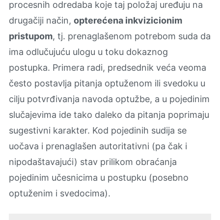
procesnih odredaba koje taj položaj uređuju na
drugačiji način,
opterećena inkvizicionim
pristupom
, tj. prenaglašenom potrebom suda da
ima odlučujuću ulogu u toku dokaznog
postupka. Primera radi, predsednik veća veoma
često postavlјa pitanja optuženom ili svedoku u
cilјu potvrđivanja navoda optužbe, a u pojedinim
slučajevima ide tako daleko da pitanja poprimaju
sugestivni karakter. Kod pojedinih sudija se
uočava i prenaglašen autoritativni (pa čak i
nipodaštavajući) stav prilikom obraćanja
pojedinim učesnicima u postupku (posebno
optuženim i svedocima).