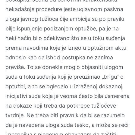
nekadašnje procedure jeste uglavnom pasivna
uloga javnog tužioca čije ambicije su po pravilu
bilje ispunjenje podizanjem optužbe, pa je na
neki način bilo očekivano što se u toku suđenja
prema navodima koje je izneo u optužnom aktu
odnosio kao da ishod postupka ne zanima
previše. To se donekle moglo objasniti ulogom
suda u toku suđenja koji je preuzimao „brigu“ o
optužbi, a to se ogledalo u izraženoj dokaznoj
inicijativi suda koja je veoma često bila usmerena
na dokaze koji treba da potkrepe tužiočeve
tvrdnje. Ne treba biti pravnik da bi se razumelo
da je navedena uloga suda teško, a može se reći
i nespojiva s njegovom obavezom da zaštiti